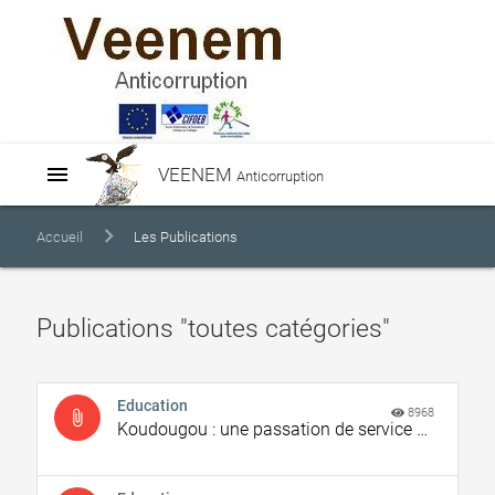
menu
VEENEM
Anticorruption
Accueil
Les Publications
Publications "toutes catégories"
Education
8968
attach_file
Koudougou : une passation de service dans une école primaire se termine en queue de poisson