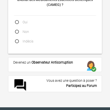
(CAMEG) ?
Oui
Non
Indécis
Devenez un
Observateur Anticorruption
forum
Vous avez une question à poser ?
Participez au Forum