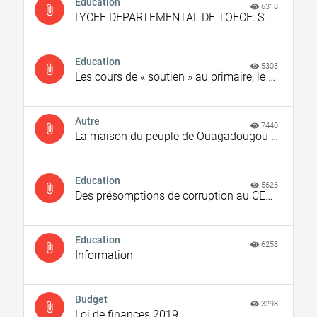
Education
6318
attach_file
LYCEE DEPARTEMENTAL DE TOECE: S'ENRICHIR A TOUT PRIX EN DEPOUILLANT LES PARENTS D'ELEVES?
Education
5303
attach_file
Les cours de « soutien » au primaire, le gombo de certains enseignants !
Autre
7440
attach_file
La maison du peuple de Ouagadougou ou le grenier des avantages du services ?
Education
5626
attach_file
Des présomptions de corruption au CEG de VALIOU/commune de POUNI/SANGUIE.
Education
6253
attach_file
Information
Budget
3298
attach_file
Loi de finances 2019