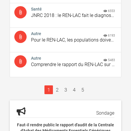
Santé
6553
attach_file
JNRC 2018 : le REN-LAC fait le diagnostic de la corruption dans le secteur de la santé
Autre
6193
attach_file
Pour le REN-LAC, les populations doivent être les principales actrices de la lutte anti-corruption
Autre
5483
attach_file
Comprendre le rapport du REN-LAC sur l’état de la corruption au Burkina Faso
1
2
3
4
5
Sondage
Faut-il rendre public le rapport d'audit de la Centrale
d'Achat des Médicaments Essentiels Génériques