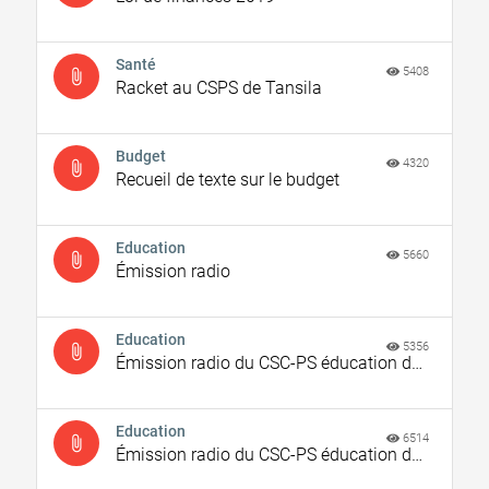
Santé
5408
attach_file
Racket au CSPS de Tansila
Budget
4320
attach_file
Recueil de texte sur le budget
Education
5660
attach_file
Émission radio
Education
5356
attach_file
Émission radio du CSC-PS éducation de Bogandé
Education
6514
attach_file
Émission radio du CSC-PS éducation de Fada