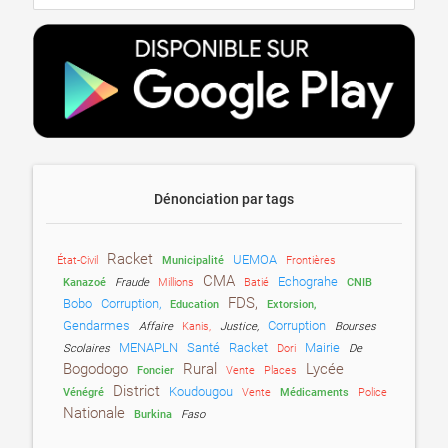
Dénonciation par tags
Racket
UEMOA
État-Civil
Municipalité
Frontières
CMA
Echograhe
Kanazoé
Fraude
Millions
Batié
CNIB
FDS,
Bobo
Corruption,
Education
Extorsion,
Gendarmes
Corruption
Affaire
Kanis,
Justice,
Bourses
MENAPLN
Santé
Racket
Mairie
Scolaires
Dori
De
Bogodogo
Rural
Lycée
Foncier
Vente
Places
District
Koudougou
Vénégré
Vente
Médicaments
Police
Nationale
Burkina
Faso