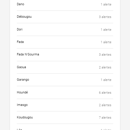
Dano
1 alerte
Diébougou
3 alertes
Dori
1 alerte
Fada
1 alerte
Fada N'Gourma
3 alertes
Gaoua
2 alertes
Garango
1 alerte
Houndé
6 alertes
Imasgo
2 alertes
Koudougou
7 alertes