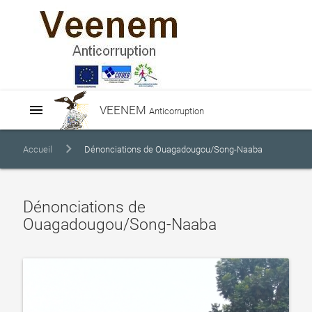
menu
VEENEM
Anticorruption
Accueil
Dénonciations de Ouagadougou/Song-Naaba
Dénonciations de
Ouagadougou/Song-Naaba