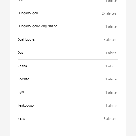
Léo
1 alerte
Ouagadougou
27 alertes
Ouagadougou/Song-Naaba
1 alerte
Ouahigouya
5 alertes
Ouo
1 alerte
Saaba
1 alerte
Solenzo
1 alerte
Sybi
1 alerte
Tenkodogo
1 alerte
Yako
3 alertes