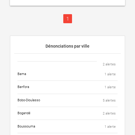
1
Dénonciations par ville
2 alertes
Bama
1 alerte
Banfora
1 alerte
Bobo-Dioulasso
5 alertes
Bogandé
2 alertes
Boussouma
1 alerte