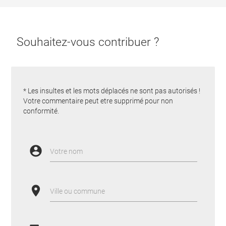
Souhaitez-vous contribuer ?
* Les insultes et les mots déplacés ne sont pas autorisés !
Votre commentaire peut etre supprimé pour non
conformité.
account_circle
Votre nom
place
Ville ou commune