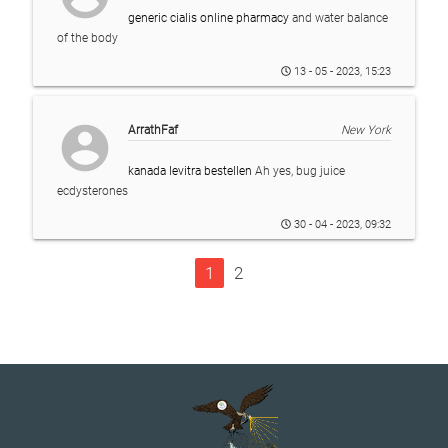
generic cialis online pharmacy
and water balance
of the body
13 - 05 - 2023, 15:23
account_circle
ArrathFaf
New York
kanada levitra bestellen
Ah yes, bug juice
ecdysterones
30 - 04 - 2023, 09:32
1
2