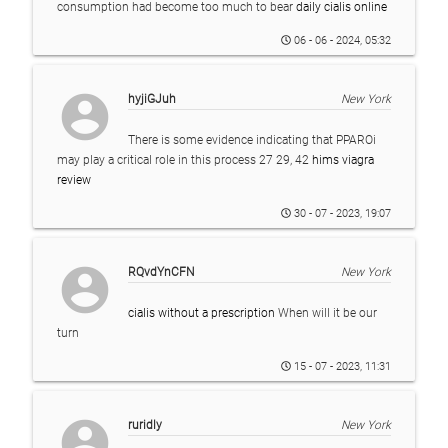
consumption had become too much to bear
daily cialis online
06 - 06 - 2024, 05:32
account_circle
hyjiGJuh
New York
There is some evidence indicating that PPARОі
may play a critical role in this process 27 29, 42
hims viagra
review
30 - 07 - 2023, 19:07
account_circle
RQvdYnCFN
New York
cialis without a prescription
When will it be our
turn
15 - 07 - 2023, 11:31
account_circle
ruridly
New York