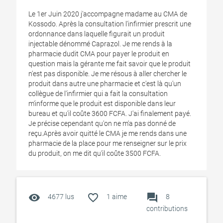
Le 1er Juin 2020 j'accompagne madame au CMA de
Kossodo. Après la consultation l'infirmier prescrit une
ordonnance dans laquelle figurait un produit
injectable dénommé Caprazol. Je me rends à la
pharmacie dudit CMA pour payer le produit en
question mais la gérante me fait savoir que le produit
n'est pas disponible. Je me résous à aller chercher le
produit dans autre une pharmacie et c'est là qu'un
collègue de l'infirmier qui a fait la consultation
m'informe que le produit est disponible dans leur
bureau et qu'il coûte 3600 FCFA. J'ai finalement payé.
Je précise cependant qu'on ne m'a pas donné de
reçu.Après avoir quitté le CMA je me rends dans une
pharmacie de la place pour me renseigner sur le prix
du produit, on me dit qu'il coûte 3500 FCFA.
visibility
favorite_outline
forum
4677 lus
1
aime
8
contributions