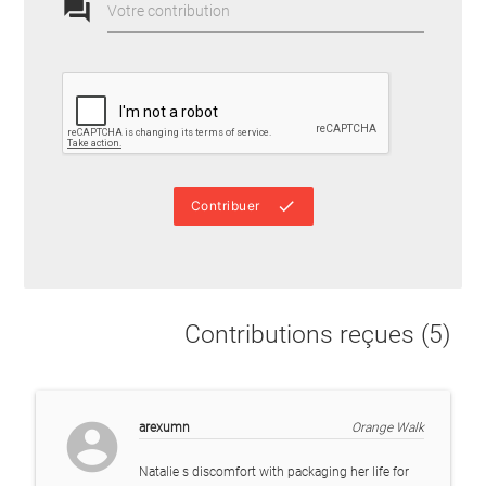
forum
Votre contribution
done
Contribuer
Contributions reçues (5)
account_circle
arexumn
Orange Walk
Natalie s discomfort with packaging her life for