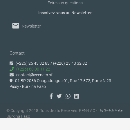
Foire aux questions
Inscrivez-vous au Newsletter
mail
Newsletter
Contact
(+226) 25 43 32 83 / (+226) 25 43 32 82
(+226) 80 00 11 22
contact@veenem.bf
01 BP 2056 Ouagadougou 01, Rue 17.572, Porte N.23
Pissy - Burkina Faso
© Copyright 2018. Tous droits Réservés. REN-LAC -
by
Switch Maker
Burkina Faso