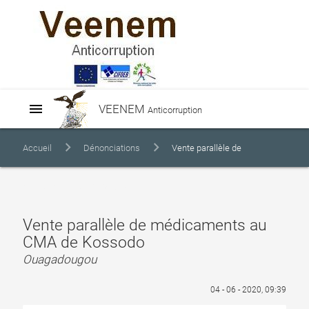
menu
VEENEM
Anticorruption
Accueil
Dénonciations
Vente parallèle de
médicaments au CMA de Kossodo
Vente parallèle de médicaments au
CMA de Kossodo
Ouagadougou
04 - 06 - 2020, 09:39