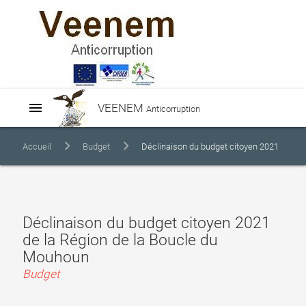
menu
VEENEM
Anticorruption
Accueil
Budget
Déclinaison du budget citoyen 2021
de la Région de la Boucle du Mouhoun
Déclinaison du budget citoyen 2021
de la Région de la Boucle du
Mouhoun
Budget