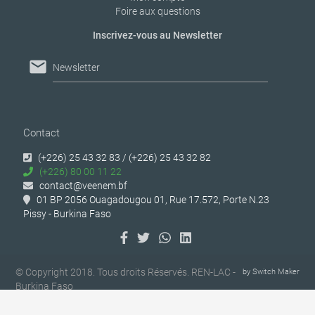
Foire aux questions
Inscrivez-vous au Newsletter
mail
Newsletter
Contact
(+226) 25 43 32 83 / (+226) 25 43 32 82
(+226) 80 00 11 22
contact@veenem.bf
01 BP 2056 Ouagadougou 01, Rue 17.572, Porte N.23
Pissy - Burkina Faso
© Copyright 2018. Tous droits Réservés. REN-LAC -
by
Switch Maker
Burkina Faso