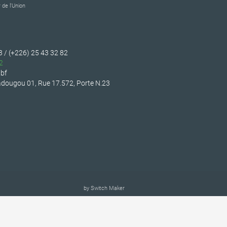
 de l’Union
3 / (+226) 25 43 32 82
2
bf
dougou 01, Rue 17.572, Porte N.23
by
Switch Maker