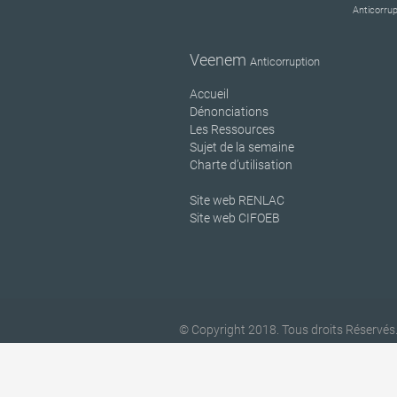
Anticorrup
Veenem
Anticorruption
Accueil
Dénonciations
Les Ressources
Sujet de la semaine
Charte d’utilisation
Site web RENLAC
Site web CIFOEB
© Copyright 2018. Tous droits Réservés