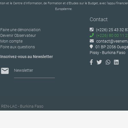
tion et le Centre d’Information, de Formation et d’Etudes sur le Budget, avec l’appui financier
Européenne.
Contact
Faire une dénonciation
(+226) 25 43 32 8
Devenir Observateur
(+226) 80 00 11 2
Mon compte
contact@veenem.
Foire aux questions
01 BP 2056 Ouaga
Pissy - Burkina Faso
Inscrivez-vous au Newsletter
mail
Newsletter
. REN-LAC - Burkina Faso