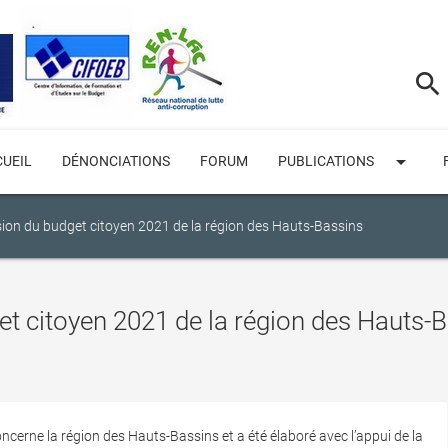
search
arrow_drop_down
UEIL
DÉNONCIATIONS
FORUM
PUBLICATIONS
sion du budget citoyen 2021 de la région des Hauts-Bassins
et citoyen 2021 de la région des Hauts-
cerne la région des Hauts-Bassins et a été élaboré avec l’appui de la