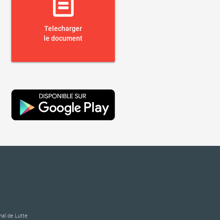
Telecharger
le document
al de Lutte