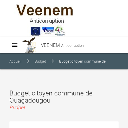
menu
VEENEM
Anticorruption
Accueil
Budget
Budget citoyen commune de
Ouagadougou
Budget citoyen commune de
Ouagadougou
Budget