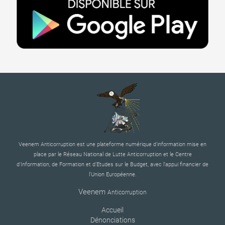
Veenem Anticorruption est une plateforme numérique d’information mise en
place par le Réseau National de Lutte Anticorruption et le Centre
d’Information, de Formation et d’Etudes sur le Budget, avec l’appui financier de
l’Union Européenne.
Veenem
Anticorruption
Accueil
Dénonciations