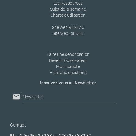
Les Ressources
Sujet de la semaine
Charte d’utilisation
Site web RENLAC
Site web CIFOEB
Faire une dénonciation
Devenir Observateur
Mon compte
Foire aux questions
Inscrivez-vous au Newsletter
mail
Newsletter
Contact
(+226) 25 43 32 83 / (+226) 25 43 32 82