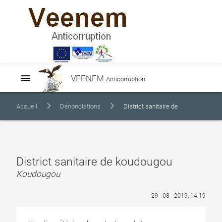
menu
VEENEM
Anticorruption
Accueil
Dénonciations
District sanitaire de
koudougou
District sanitaire de koudougou
Koudougou
29 - 08 - 2019, 14:19