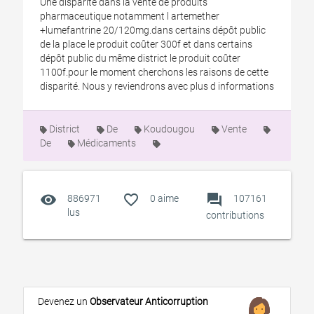
Une disparité dans la vente de produits
pharmaceutique notamment l artemether
+lumefantrine 20/120mg.dans certains dépôt public
de la place le produit coûter 300f et dans certains
dépôt public du même district le produit coûter
1100f.pour le moment cherchons les raisons de cette
disparité. Nous y reviendrons avec plus d informations
District
De
Koudougou
Vente
De
Médicaments
visibility
favorite_outline
forum
886971
0
aime
107161
lus
contributions
Devenez un
Observateur Anticorruption