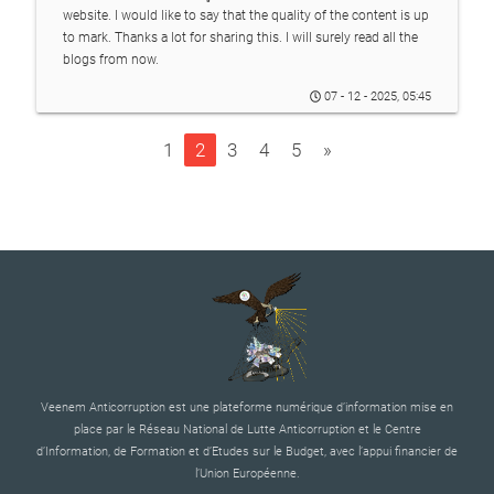
website. I would like to say that the quality of the content is up
to mark. Thanks a lot for sharing this. I will surely read all the
blogs from now.
07 - 12 - 2025, 05:45
1
2
3
4
5
»
Veenem Anticorruption est une plateforme numérique d’information mise en
place par le Réseau National de Lutte Anticorruption et le Centre
d’Information, de Formation et d’Etudes sur le Budget, avec l’appui financier de
l’Union Européenne.