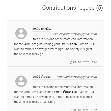
Contributions reçues (5)
account_circle
lsm99 ฝากเงิน
lsm99sports.service@gmail.com
I think this is one of the most vital information
for me. And i am glad reading your
lsm99 ฝากเงิน
article. But
want to remark on few general things, The site style is great,
the articles is really gr
23 - 03 - 2026, 16:26
account_circle
lsm99 เว็บตรง
lsm99dna.service@gmail.com
I think this is one of the most vital information
for me. And i am glad reading
lsm99 เว็บตรง
your article. But
want to remark on few general things, The site style is great,
the articles is really great. Good
13 - 03 - 2026, 19:02