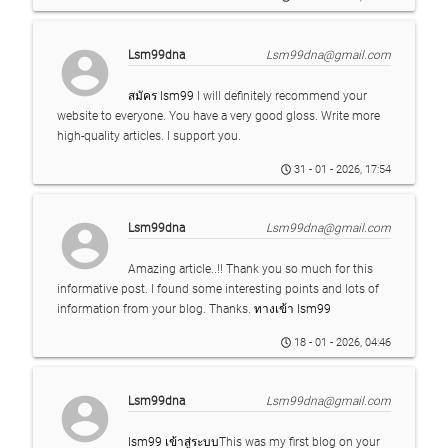
account_circle
Lsm99dna
Lsm99dna@gmail.com
สมัคร lsm99
I will definitely recommend your
website to everyone. You have a very good gloss. Write more
high-quality articles. I support you.
31 - 01 - 2026, 17:54
account_circle
Lsm99dna
Lsm99dna@gmail.com
Amazing article..!! Thank you so much for this
informative post. I found some interesting points and lots of
information from your blog. Thanks.
ทางเข้า lsm99
18 - 01 - 2026, 04:46
account_circle
Lsm99dna
Lsm99dna@gmail.com
lsm99 เข้าสู่ระบบ
This was my first blog on your