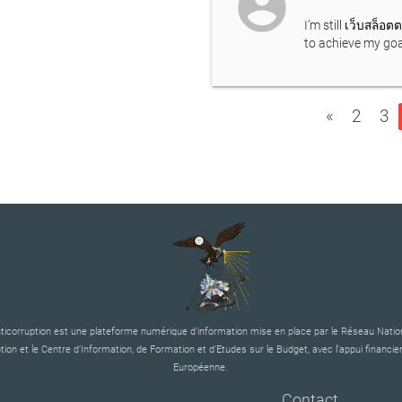
account_circle
I’m still
เว็บสล็อต
to achieve my goa
«
2
3
corruption est une plateforme numérique d’information mise en place par le Réseau Nation
tion et le Centre d’Information, de Formation et d’Etudes sur le Budget, avec l’appui financier
Européenne.
Contact