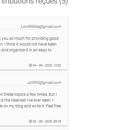
tributions reçues (5)
Lsm99dna@gmail.com
 you so much for providing good
n. I think it would not have been
n and organize it in an easy to
04 - 09 - 2025, 12:52
uzi999@gmail.com
 on these topics a few times, but I
is the cleanest I’ve ever seen. I
le on my blog and write it. Feel free
02 - 08 - 2025, 05:18