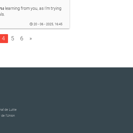
ตรง
learning from you, as I’m trying
ls.
20 - 06 - 2025, 16:45
4
5
6
»
al de Lutte
 de l’Union