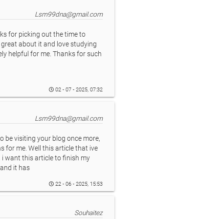
Lsm99dna@gmail.com
s for picking out the time to
el great about it and love studying
mely helpful for me. Thanks for such
02 - 07 - 2025, 07:32
Lsm99dna@gmail.com
o be visiting your blog once more,
 for me. Well this article that ive
i want this article to finish my
 and it has
22 - 06 - 2025, 15:53
Souhaitez