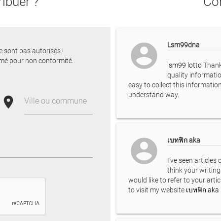
ibuer ?
Con
account_circle
Lsm99dna
e sont pas autorisés !
mé pour non conformité.
lsm99 lotto
Thank
quality informatio
easy to collect this informatio
understand way.
place
Ville ou commune
account_circle
เบทฟิก aka
I’ve seen articles
think your writing 
would like to refer to your artic
to visit my website
เบทฟิก aka