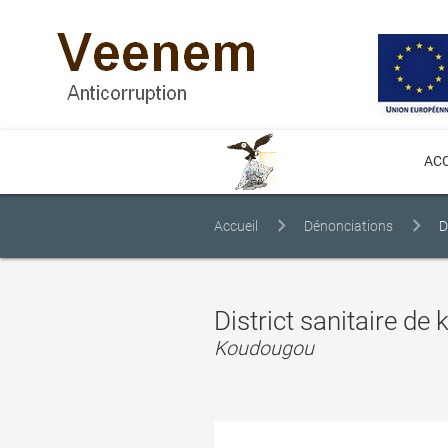
ACC
Accueil
Dénonciations
D
District sanitaire d
Koudougou