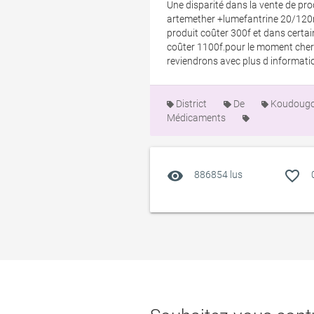
Une disparité dans la vente de p
artemether +lumefantrine 20/120mg
produit coûter 300f et dans certai
coûter 1100f.pour le moment cherc
reviendrons avec plus d informati
District
De
Koudoug
Médicaments
visibility
favorite_outline
886854 lus