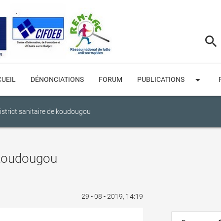
search
arrow_drop_down
UEIL
DÉNONCIATIONS
FORUM
PUBLICATIONS
istrict sanitaire de koudougou
e koudougou
29 - 08 - 2019, 14:19