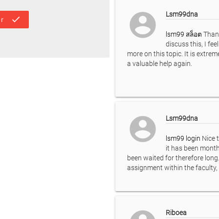
account_circle
Lsm99dna
done
r
lsm99 สล็อต
Thank
discuss this, I fe
more on this topic. It is extre
a valuable help again.
account_circle
Lsm99dna
lsm99 login
Nice t
it has been months
been waited for therefore long. 
assignment within the faculty,
Riboea