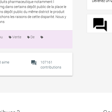
Devenez un
roduits pharmaceutique notamment l
.dans certains dépôt public de la place le
ns dépôt public du même district le produit
hons les raisons de cette disparité. Nous y
forum
ons
ou
Vente
De
forum
0
aime
107161
contributions