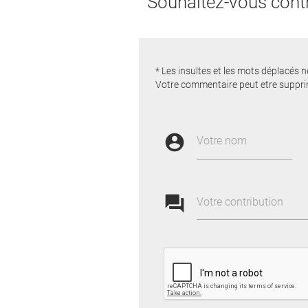
Souhaitez-vous contr
* Les insultes et les mots déplacés n
Votre commentaire peut etre suppri
account_circle
Votre nom
forum
Votre contribution