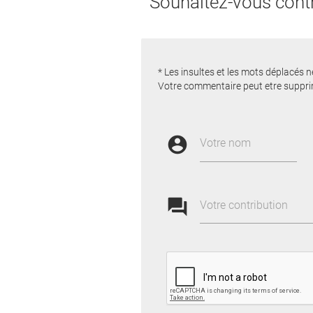
Souhaitez-vous contr
* Les insultes et les mots déplacés n
Votre commentaire peut etre suppri
account_circle
Votre nom
forum
Votre contribution