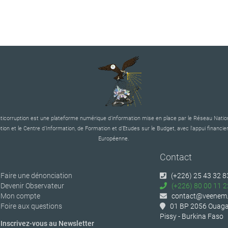
corruption est une plateforme numérique d’information mise en place par le Réseau Nation
tion et le Centre d’Information, de Formation et d’Etudes sur le Budget, avec l’appui financier
Européenne.
Contact
Faire une dénonciation
(+226) 25 43 32 8
Devenir Observateur
(+226) 80 00 11 2
Mon compte
contact@veenem.
Foire aux questions
01 BP 2056 Ouaga
Pissy - Burkina Faso
Inscrivez-vous au Newsletter