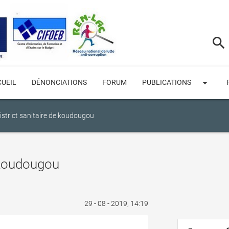
search
arrow_drop_down
UEIL
DÉNONCIATIONS
FORUM
PUBLICATIONS
istrict sanitaire de koudougou
e koudougou
29 - 08 - 2019, 14:19