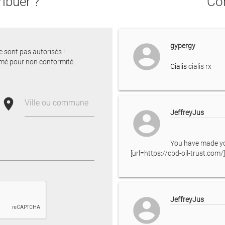
ibuer ?
Con
account_circle
gypergy
e sont pas autorisés !
mé pour non conformité.
Cialis
cialis rx
place
Ville ou commune
account_circle
JeffreyJus
You have made you
[url=https://cbd-oil-trust.com/
account_circle
JeffreyJus