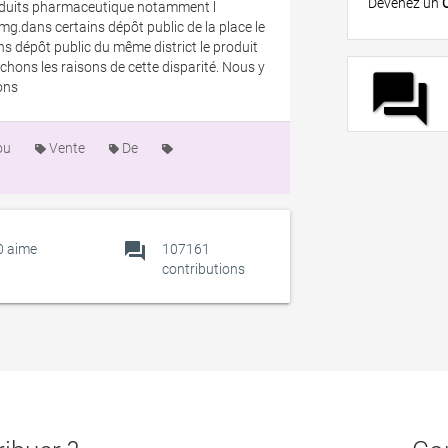
Devenez un
roduits pharmaceutique notamment l
.dans certains dépôt public de la place le
ns dépôt public du même district le produit
hons les raisons de cette disparité. Nous y
forum
ons
ou
Vente
De
forum
0
aime
107161
contributions