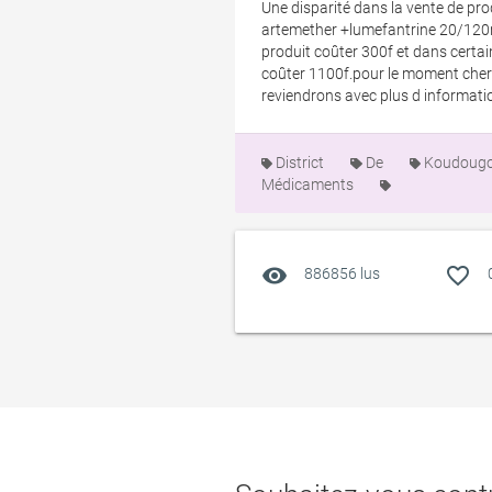
Une disparité dans la vente de p
artemether +lumefantrine 20/120mg
produit coûter 300f et dans certai
coûter 1100f.pour le moment cherc
reviendrons avec plus d informati
District
De
Koudoug
Médicaments
visibility
favorite_outline
886856 lus