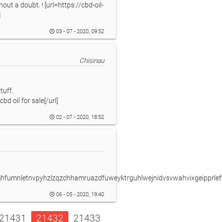
out a doubt. ! [url=https://cbd-oil-
]
03 - 07 - 2020, 09:52
Chisinau
tuff.
bd oil for sale[/url]
02 - 07 - 2020, 18:52
fumnletnvpyhzlzqzchhamruazdfuweyktrguhlwejnidvsvwahvixgeipprlefv
06 - 05 - 2020, 19:40
21431
21432
21433