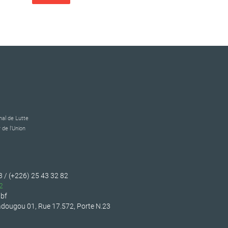
al de Lutte
 de l’Union
3 / (+226) 25 43 32 82
2
bf
dougou 01, Rue 17.572, Porte N.23