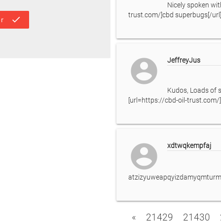
Nicely spoken with
trust.com/]cbd superbugs[/url
done
r
account_circle
JeffreyJus
Kudos, Loads of s
[url=https://cbd-oil-trust.com/]c
account_circle
xdtwqkempfaj
atzizyuweapqyizdamyqmturmh
«
21429
21430