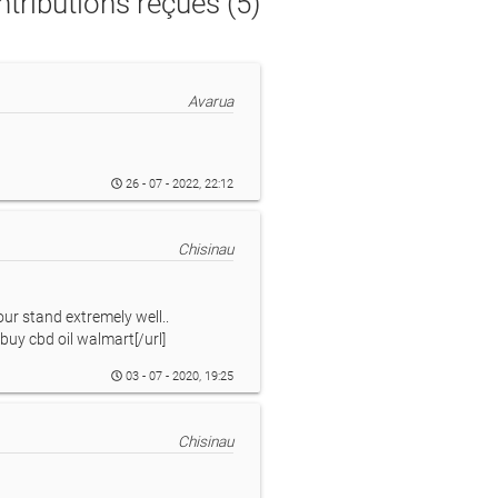
tributions reçues (5)
Avarua
26 - 07 - 2022, 22:12
Chisinau
r stand extremely well..
]buy cbd oil walmart[/url]
03 - 07 - 2020, 19:25
Chisinau