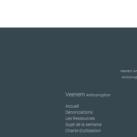
Veenem Anti
Anticorrup
Veenem
Anticorruption
Accueil
Dénonciations
Les Ressources
Sujet de la semaine
Charte d’utilisation