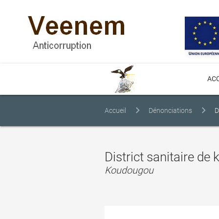
ACC
Accueil
Dénonciations
D
District sanitaire d
Koudougou