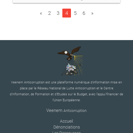
«
2
3
4
5
6
»
Veenem Anticorruption est une plateforme numérique d’information mise en
place par le Réseau National de Lutte Anticorruption et le Centre
d’Information, de Formation et d’Etudes sur le Budget, avec l’appui financier de
l’Union Européenne.
Veenem
Anticorruption
Accueil
Dénonciations