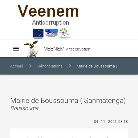
menu
VEENEM
Anticorruption
Accueil
Dénonciations
Mairie de Boussouma (
Sanmatenga)
Mairie de Boussouma ( Sanmatenga)
Boussouma
04 - 11 - 2021, 08:18