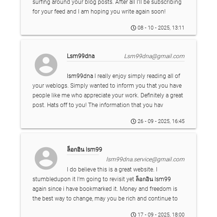
surfing around your blog posts. After all I’ll be subscribing
for your feed and I am hoping you write again soon!
08 - 10 - 2025, 13:11
account_circle
Lsm99dna
Lsm99dna@gmail.com
lsm99dna
I really enjoy simply reading all of
your weblogs. Simply wanted to inform you that you have
people like me who appreciate your work. Definitely a great
post. Hats off to you! The information that you hav
26 - 09 - 2025, 16:45
account_circle
ล็อกอิน lsm99
lsm99dna.service@gmail.com
I do believe this is a great website. I
stumbledupon it I’m going to revisit yet
ล็อกอิน lsm99
again since i have bookmarked it. Money and freedom is
the best way to change, may you be rich and continue to
17 - 09 - 2025, 18:00