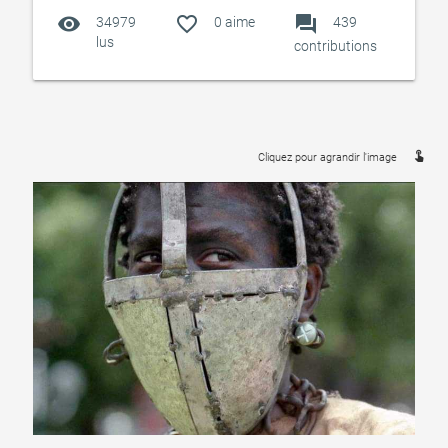
visibility
favorite_outline
forum
34979
0
aime
439
lus
contributions
touch_app
Cliquez pour agrandir l'image