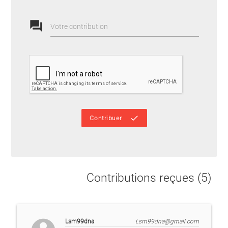
forum
Votre contribution
done
Contribuer
Contributions reçues (5)
Lsm99dna
Lsm99dna@gmail.com