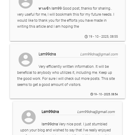
account_circle
ทางเข้า lsm99
Good post, thanks for sharing..
very useful for me, I will bookmark this for my future needs. I
would like to thank you for the efforts you have made in
writing this article and I am hoping the
19 - 10 - 2025, 08:55
account_circle
Lsm99dna
Lsm99dna@gmail.com
Very efficiently written information. It will be
beneficial to anybody who utilizes it, including me. Keep up
the good work. For sure i will check out more posts. This site
seems to get a good amount of visitors.
19 - 10 - 2025, 08:54
account_circle
Lsm99dna
Lsm99dna@gmail.com
lsm99dna
Very nice post. I just stumbled
upon your blog and wished to say that I’ve really enjoyed