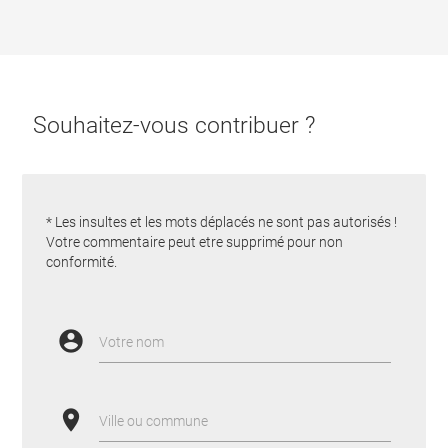
Souhaitez-vous contribuer ?
* Les insultes et les mots déplacés ne sont pas autorisés !
Votre commentaire peut etre supprimé pour non
conformité.
account_circle
Votre nom
place
Ville ou commune